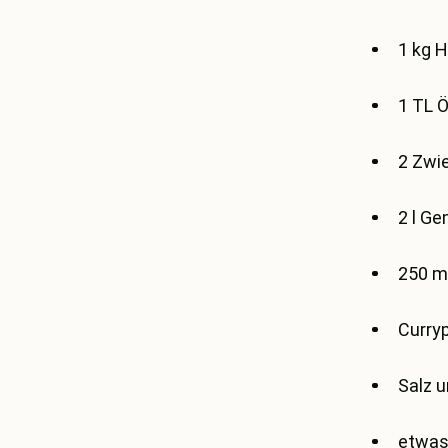
1 kg 
1 TL Ö
2 Zwi
2 l G
250 m
Curry
Salz u
etwas