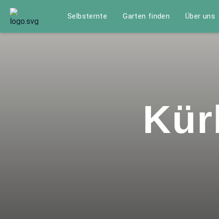
Selbsternte
Garten finden
Über uns
Kür