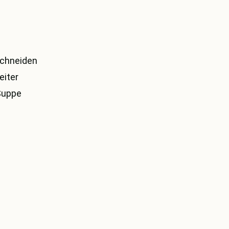
schneiden
eiter
Suppe