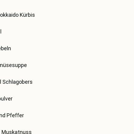
Hokkaido Kürbis
l
ebeln
emüsesuppe
l Schlagobers
pulver
nd Pfeffer
 Muskatnuss