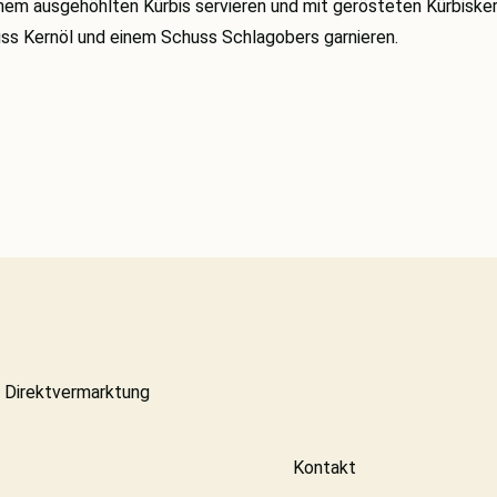
nem ausgehöhlten Kürbis servieren und mit gerösteten Kürbiske
ss Kernöl und einem Schuss Schlagobers garnieren.
r Direktvermarktung
Kontakt