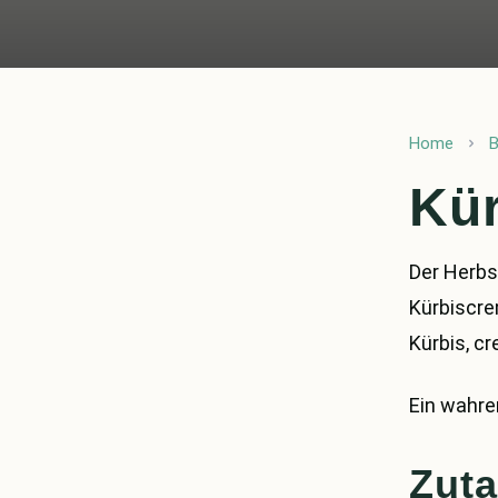
Home
B
Kü
Der Herbst
Kürbiscr
Kürbis, cr
Ein wahre
Zuta